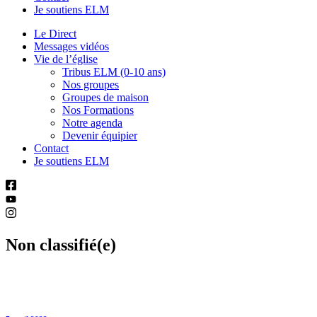
Je soutiens ELM
Le Direct
Messages vidéos
Vie de l’église
Tribus ELM (0-10 ans)
Nos groupes
Groupes de maison
Nos Formations
Notre agenda
Devenir équipier
Contact
Je soutiens ELM
Non classifié(e)