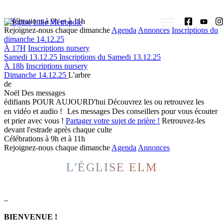
Célébrations à 9h et à 11h
Rejoignez-nous chaque dimanche
Agenda
Annonces
Inscriptions du
dimanche 14.12.25
À 17H
Inscriptions nursery
Samedi 13.12.25
Inscriptions du Samedi 13.12.25
À 18h
Inscriptions nursery
Dimanche 14.12.25
L'arbre
de
Noël
Des messages
édifiants POUR AUJOURD'hui
Découvrez les ou retrouvez les
en vidéo et audio !
Les messages
Des conseillers pour vous écouter
et prier avec vous !
Partager votre sujet de prière !
Retrouvez-les
devant l'estrade après chaque culte
Célébrations à 9h et à 11h
Rejoignez-nous chaque dimanche
Agenda
Annonces
L'ÉGLISE ELM
BIENVENUE !