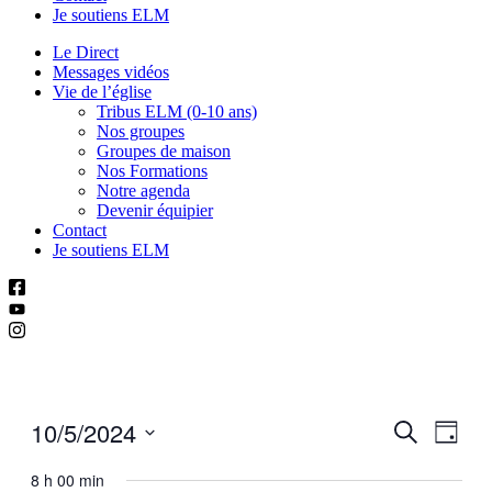
Je soutiens ELM
Le Direct
Messages vidéos
Vie de l’église
Tribus ELM (0-10 ans)
Nos groupes
Groupes de maison
Nos Formations
Notre agenda
Devenir équipier
Contact
Je soutiens ELM
10/5/2024
Recherch
Navig
Recherche
Jour
de
et
Sélectionnez
vues
une
8 h 00 min
navigatio