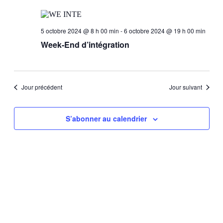
Évèn
date.
de
vues
5 octobre 2024 @ 8 h 00 min
-
6 octobre 2024 @ 19 h 00 min
Évèneme
Week-End d’intégration
Jour précédent
Jour suivant
S’abonner au calendrier