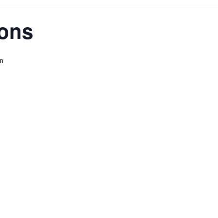
ons
in